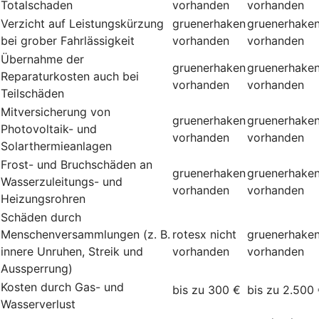
Totalschaden
vorhanden
vorhanden
Verzicht auf Leistungskürzung
gruenerhaken
gruenerhake
bei grober Fahrlässigkeit
vorhanden
vorhanden
Übernahme der
gruenerhaken
gruenerhake
Reparaturkosten auch bei
vorhanden
vorhanden
Teilschäden
Mitversicherung von
gruenerhaken
gruenerhake
Photovoltaik- und
vorhanden
vorhanden
Solarthermieanlagen
Frost- und Bruchschäden an
gruenerhaken
gruenerhake
Wasserzuleitungs- und
vorhanden
vorhanden
Heizungsrohren
Schäden durch
Menschenversammlungen (z. B.
rotesx
nicht
gruenerhake
innere Unruhen, Streik und
vorhanden
vorhanden
Aussperrung)
Kosten durch Gas- und
bis zu 300 €
bis zu 2.500
Wasserverlust