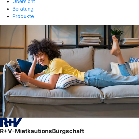
Übersicht
Beratung
Produkte
R+V-MietkautionsBürgschaft