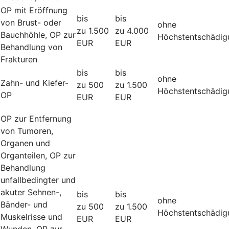
OP mit Eröffnung
bis
bis
von Brust- oder
ohne
zu 1.500
zu 4.000
Bauchhöhle, OP zur
Höchstentschädig
EUR
EUR
Behandlung von
Frakturen
bis
bis
ohne
Zahn- und Kiefer-
zu 500
zu 1.500
Höchstentschädig
OP
EUR
EUR
OP zur Entfernung
von Tumoren,
Organen und
Organteilen, OP zur
Behandlung
unfallbedingter und
akuter Sehnen-,
bis
bis
ohne
Bänder- und
zu 500
zu 1.500
Höchstentschädig
Muskelrisse und
EUR
EUR
Wunden, OP zur